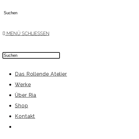
Press
SUCHE
Escape
to
MENÜ
SCHLIESSEN
close
UMSCHALTEN
the
Diese
Press
search
Website
Escape
Das Rollende Atelier
panel.
durchsuchen
to
Werke
close
Über Ria
the
Shop
search
Kontakt
panel.
Website-
Suche
umschalten